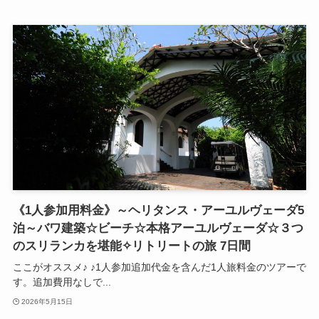
《1人参加用料金》～ヘリタンス・アーユルヴェーダ5
泊～バワ建築☆ビーチ☆本格アーユルヴェーダ☆３つ
のスリランカを堪能✧リトリートの旅 7日間
ここがオススメ♪ ♪1人参加追加代金を含んだ1人旅料金のツアーで
す。追加費用なしで...
2026年5月15日