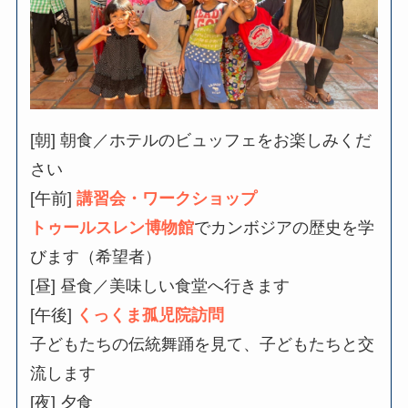
[朝] 朝食／ホテルのビュッフェをお楽しみくだ
さい
[午前]
講習会・ワークショップ
トゥールスレン博物館
でカンボジアの歴史を学
びます（希望者）
[昼] 昼食／美味しい食堂へ行きます
[午後]
くっくま孤児院訪問
子どもたちの伝統舞踊を見て、子どもたちと交
流します
[夜] 夕食