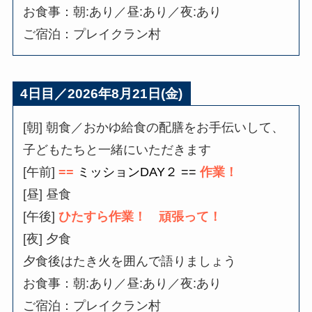
お食事：朝:あり／昼:あり／夜:あり
ご宿泊：プレイクラン村
4日目／2026年8
月21日(金)
[朝] 朝食／おかゆ給食の配膳をお手伝いして、
子どもたちと一緒にいただきます
[午前]
==
ミッションDAY２ ==
作業！
[昼] 昼食
[午後]
ひたすら作業！ 頑張って！
[夜] 夕食
夕食後はたき火を囲んで語りましょう
お食事：朝:あり／昼:あり／夜:あり
ご宿泊：プレイクラン村