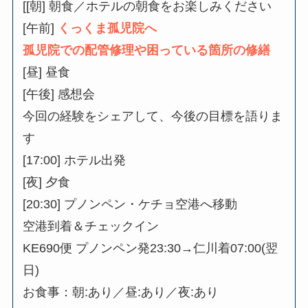
[[朝] 朝食／ホテルの朝食をお楽しみください
[午前]
くっくま孤児院へ
孤児院での配管修理や困っている箇所の修繕
[昼] 昼食
[午後] 感想会
今回の経験をシェアして、今後の目標を語りま
す
[17:00] ホテル出発
[夜] 夕食
[20:30] プノンペン・ケチョ空港へ移動
空港到着＆チェックイン
KE690便 プノンペン発23:30→仁川着07:00(翌
日)
お食事：朝:あり／昼:あり／夜:あり