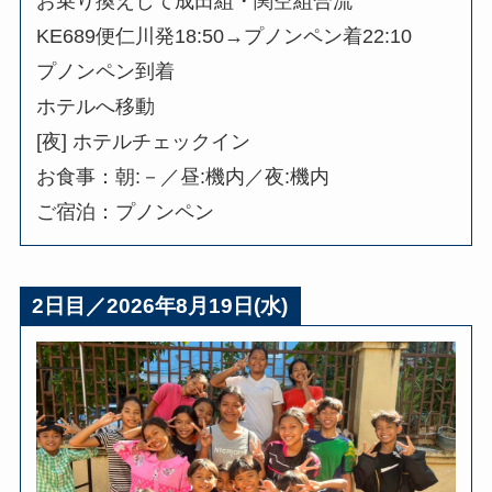
お乗り換えして成田組・関空組合流
KE689便仁川発18:50→プノンペン着22:10
プノンペン到着
ホテルへ移動
[夜] ホテルチェックイン
お食事：朝:－／昼:機内／夜:機内
ご宿泊：プノンペン
2日目／2026年8月19日(水)