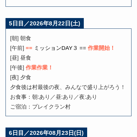
5日目／2026年8月22日(土)
[朝] 朝食
[午前]
==
ミッションDAY３ ==
作業開始！
[昼] 昼食
[午後]
作業作業！
[夜] 夕食
夕食後は村最後の夜、みんなで盛り上がろう！
お食事：朝:あり／昼:あり／夜:あり
ご宿泊：プレイクラン村
6日目／2026年08月23日(日)