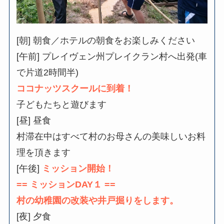
[朝] 朝食／ホテルの朝食をお楽しみください
[午前] プレイヴェン州プレイクラン村へ出発(車
で片道2時間半)
ココナッツスクールに到着！
子どもたちと遊びます
[昼] 昼食
村滞在中はすべて村のお母さんの美味しいお料
理を頂きます
[午後]
ミッション開始！
==
ミッションDAY１ ==
村の幼稚園の改装や井戸掘りをします。
[夜] 夕食