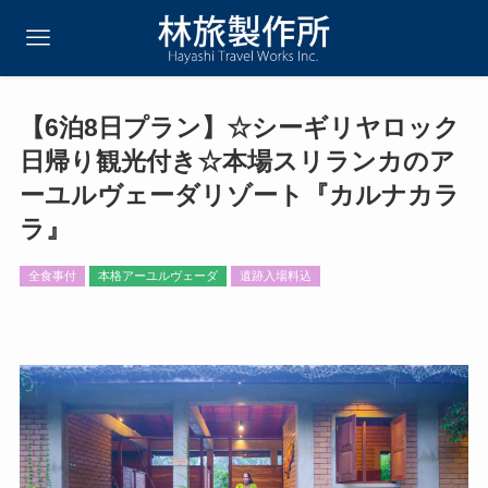
【6泊8日プラン】☆シーギリヤロック
日帰り観光付き☆本場スリランカのア
ーユルヴェーダリゾート『カルナカラ
ラ』
全食事付
本格アーユルヴェーダ
遺跡入場料込