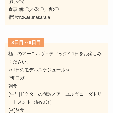
[夜]夕食
食事:朝:〇／昼:〇／夜:〇
宿泊地:Karunakarala
3日目～6日目
極上のアーユルヴェティックな1日をお楽しみ
ください。
≪1日のモデルスケジュール≫
[朝]ヨガ
朝食
[午前]ドクターの問診／アーユルヴェーダトリ
ートメント（約90分）
[昼]昼食