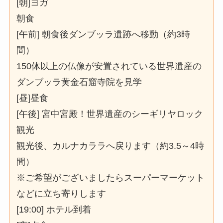
[朝]ヨガ
朝食
[午前] 朝食後ダンブッラ遺跡へ移動（約3時
間）
150体以上の仏像が安置されている世界遺産の
ダンブッラ黄金石窟寺院を見学
[昼]昼食
[午後] 宮中宮殿！世界遺産のシーギリヤロック
観光
観光後、カルナカララへ戻ります（約3.5～4時
間）
※ご希望がございましたらスーパーマーケット
などに立ち寄りします
[19:00] ホテル到着