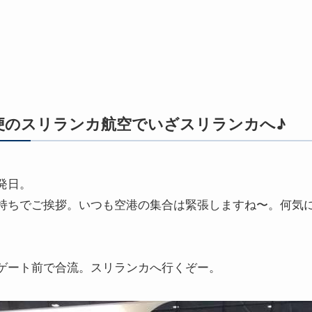
便のスリランカ航空でいざスリランカへ♪
発日。
持ちでご挨拶。いつも空港の集合は緊張しますね〜。何気
ゲート前で合流。スリランカへ行くぞー。