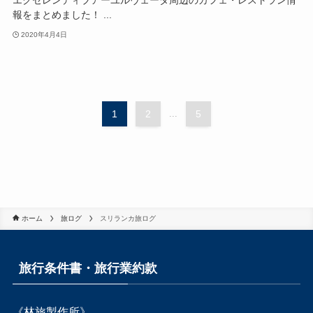
エクセレンディブアーユルヴェーダ周辺のカフェ・レストラン情
報をまとめました！ ...
2020年4月4日
1
2
...
5
ホーム
旅ログ
スリランカ旅ログ
旅行条件書・旅行業約款
《林旅製作所》