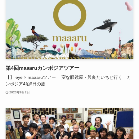
第4回maaaruカンボジアツアー
【】 eye × maaaruツアー！ 変な眼鏡屋・與良だいちと行く カ
ンボジア4泊6日の旅 ...
2023年9月2日