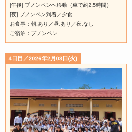
[午後] プノンペンへ移動（車で約2.5時間）
[夜] プノンペン到着／夕食
お食事：朝:あり／昼:あり／夜:なし
ご宿泊：プノンペン
4日目／2026年2月03日(火)