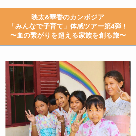
映太&華香のカンボジア
「みんなで子育て」体感ツアー第4弾！
〜血の繋がりを超える家族を創る旅〜