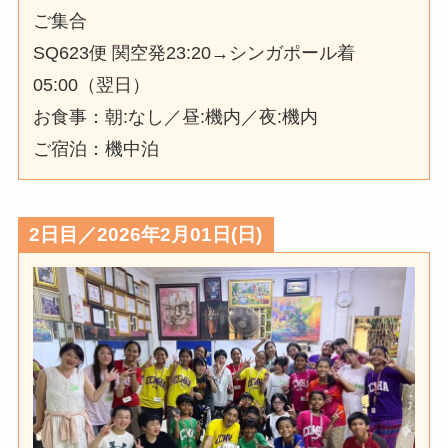
ご集合
SQ623便 関空発23:20→シンガポール着
05:00（翌日）
お食事：朝:なし／昼:機内／夜:機内
ご宿泊：機中泊
2日目／2026年2月01日(日)