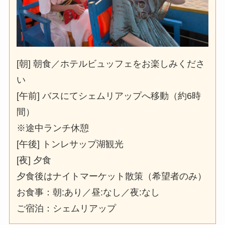
[朝] 朝食／ホテルビュッフェをお楽しみくださ
い
[午前]
バスにてシェムリアップへ移動（約6時
間）
※途中ランチ休憩
[午後] トンレサップ湖観光
[夜] 夕食
夕食後はナイトマーケット散策（希望者のみ）
お食事：朝:あり／昼:なし／夜:なし
ご宿泊：シェムリアップ