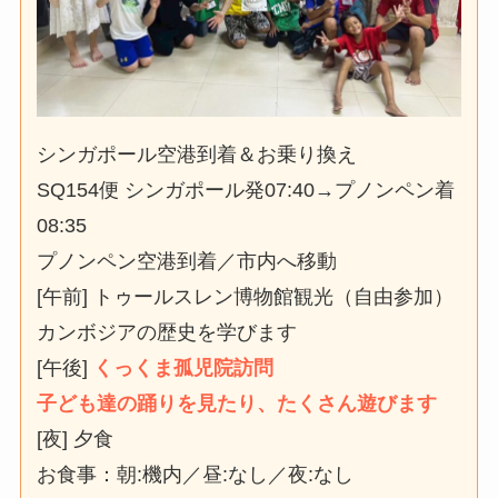
シンガポール空港到着＆お乗り換え
SQ154便 シンガポール発07:40→プノンペン着
08:35
プノンペン空港到着／市内へ移動
[午前] トゥールスレン博物館観光（自由参加）
カンボジアの歴史を学びます
[午後]
くっくま孤児院訪問
子ども達の踊りを見たり、たくさん遊びます
[夜] 夕食
お食事：朝:機内／昼:なし／夜:なし