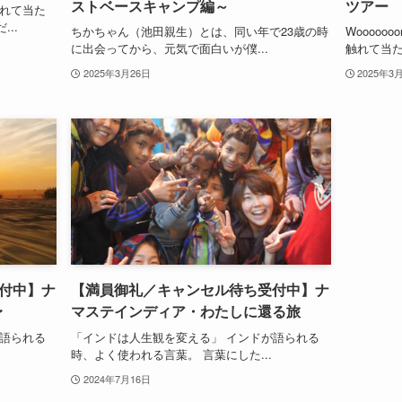
ストベースキャンプ編～
ツアー
触れて当た
..
ちかちゃん（池田親生）とは、同い年で23歳の時
Woooooo
に出会ってから、元気で面白いが僕...
触れて当た
2025年3月26日
2025年3
付中】ナ
【満員御礼／キャンセル待ち受付中】ナ
〜
マステインディア・わたしに還る旅
が語られる
「インドは人生観を変える」 インドが語られる
時、よく使われる言葉。 言葉にした...
2024年7月16日