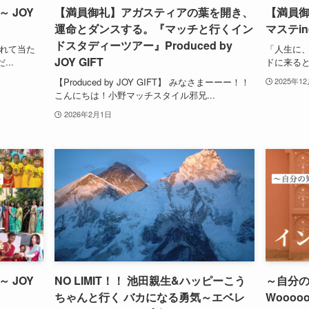
 JOY
【満員御礼】アガスティアの葉を開き、
【満員
運命とダンスする。『マッチと行くイン
マステi
ドスタディーツアー』Produced by
触れて当た
「人生に、
JOY GIFT
..
ドに来ると
【Produced by JOY GIFT】 みなさまーーー！！
2025年1
こんにちは！小野マッチスタイル邪兄...
2026年2月1日
 JOY
NO LIMIT！！ 池田親生&ハッピーこう
～自分
ちゃんと行く バカになる勇気～エベレ
Wooooo