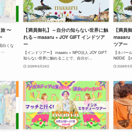
旅 〜
【満員御礼】～自分の知らない世界に触
【満員御
ー
れる～maaaru × JOY GIFT インドツア
maaar
ー
ツアー
面白くな
..
【インドツアー】 maaaru × NPO法人 JOY GIFT
【ネパール
知らない世界に触れることで、自分が...
NØDiE 
2026年6月24日
2026年5