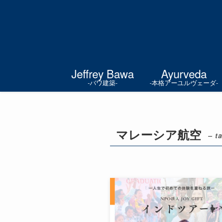
Jeffrey Bawa
Ayurveda
-バワ建築-
-本格アーユルヴェーダ-
マレーシア航空
– t