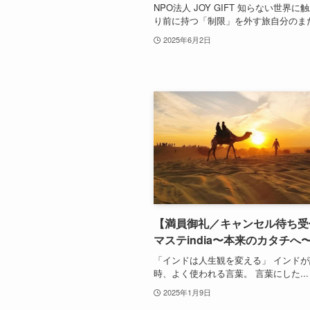
NPO法人 JOY GIFT 知らない世界に
り前に持つ「制限」を外す旅自分のまだ.
2025年6月2日
【満員御礼／キャンセル待ち受
マステindia〜本来のカタチへ
「インドは人生観を変える」 インド
時、よく使われる言葉。 言葉にした...
2025年1月9日