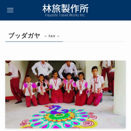
ブッダガヤ
– tax –