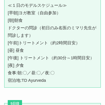
≪１日のモデルスケジュール≫
[早朝]ヨガ教室（自由参加）
[朝]朝食
ドクターの問診（初日のみ名医のミマリ先生が
問診します）
[午前]トリートメント（約2時間目安）
[昼] 昼食
[午後] トリートメント（約30分～1時間目安）
[夜] 夕食
食事:朝:〇／昼:〇／夜:〇
宿泊地:TD Ayurveda
5日目