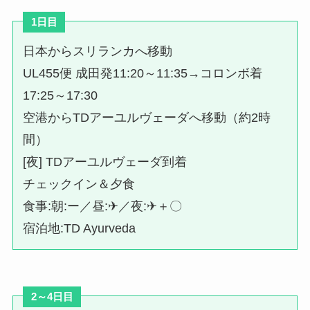
1日目
日本からスリランカへ移動
UL455便 成田発11:20～11:35→コロンボ着
17:25～17:30
空港からTDアーユルヴェーダへ移動（約2時
間）
[夜] TDアーユルヴェーダ到着
チェックイン＆夕食
食事:朝:ー／昼:✈／夜:✈＋〇
宿泊地:TD Ayurveda
2～4日目