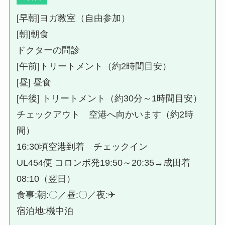
[早朝]ヨガ教室（自由参加）
[朝]朝食
ドクターの問診
[午前]トリートメント（約2時間目安）
[昼] 昼食
[午後] トリートメント（約30分～1時間目安）
チェックアウト 空港へ向かいます（約2時
間）
16:30頃空港到着 チェックイン
UL454便 コロンボ発19:50～20:35→成田着
08:10（翌日）
食事:朝:〇／昼:〇／夜:✈
宿泊地:機中泊