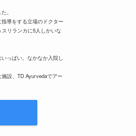
した。
に指導をする立場のドクター
(HONS)というスリランカに5人しかいな
はいっぱい。なかなか入院し
TD Ayurvedaでアー