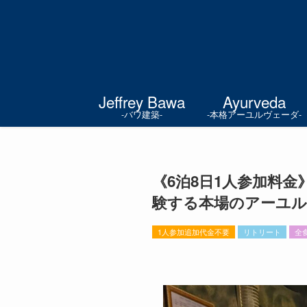
Jeffrey Bawa
Ayurveda
-バワ建築-
-本格アーユルヴェーダ-
《6泊8日1人参加料
験する本場のアーユル
1人参加追加代金不要
リトリート
全