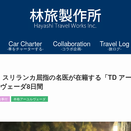
Car Charter
Collaboration
Travel Log
-車をチャーターする-
-コラボ企画-
-旅ログ-
金》スリランカ屈指の名医が在籍する「TD ア
ヴェーダ8日間
食事付
本格アーユルヴェーダ