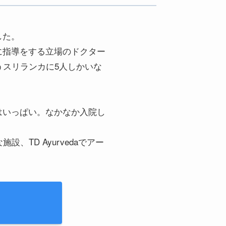
した。
に指導をする立場のドクター
(HONS)というスリランカに5人しかいな
はいっぱい。なかなか入院し
TD Ayurvedaでアー