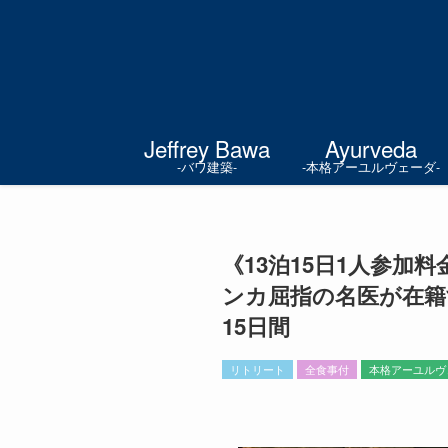
Jeffrey Bawa
Ayurveda
-バワ建築-
-本格アーユルヴェーダ-
《13泊15日1人参
ンカ屈指の名医が在籍
15日間
リトリート
全食事付
本格アーユルヴ