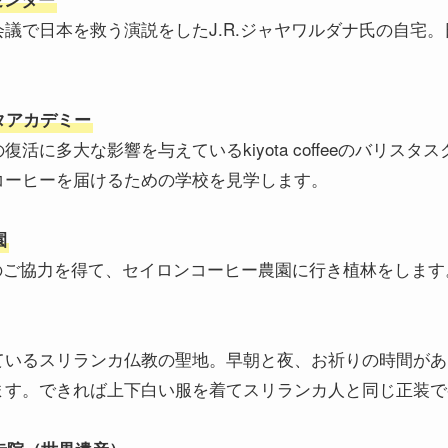
議で日本を救う演説をしたJ.R.ジャヤワルダナ氏の自宅
リスタアカデミー
活に多大な影響を与えているkiyota coffeeのバリス
コーヒーを届けるための学校を見学します。
園
 companyのご協力を得て、セイロンコーヒー農園に行き植林をしま
ているスリランカ仏教の聖地。早朝と夜、お祈りの時間があ
ます。できれば上下白い服を着てスリランカ人と同じ正装で