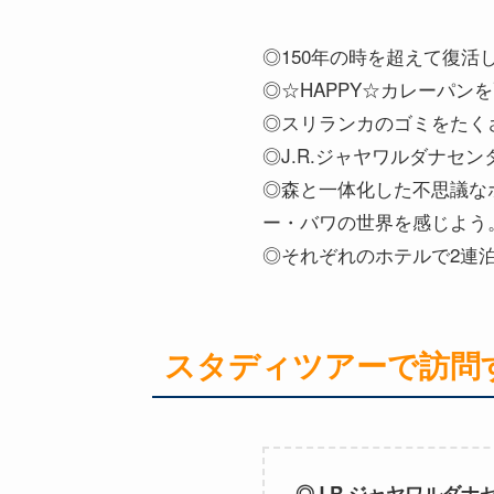
◎150年の時を超えて復
◎☆HAPPY☆カレーパ
◎スリランカのゴミをたく
◎J.R.ジャヤワルダナセ
◎森と一体化した不思議な
ー・バワの世界を感じよう
◎それぞれのホテルで2連
スタディツアーで訪問
◎J.R.ジャヤワルダナ