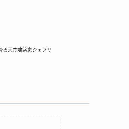
。
誇る天才建築家ジェフリ