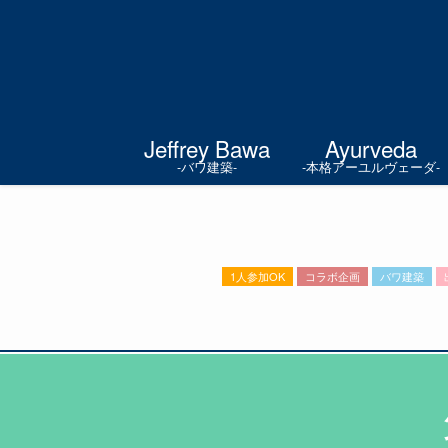
Jeffrey Bawa
Ayurveda
-バワ建築-
-本格アーユルヴェーダ-
1人参加OK
コラボ企画
バワ建築