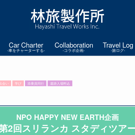
Car Charter
Collaboration
Travel Log
-車をチャーターする-
-コラボ企画-
-旅ログ-
出会い
学び
添乗員同行
遺跡入場料込
NPO HAPPY NEW EARTH企画
第2回スリランカ スタディツア