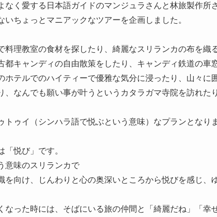
よなく愛する日本語ガイドのマンジュラさんと林旅製作所
ないちょっとマニアックなツアーを企画しました。
で料理教室の食材を探したり、綺麗なスリランカの布を織
古都キャンディの自由散策をしたり、キャンディ鉄道の車
のホテルでのハイティーで優雅な気分に浸ったり、山々に
り、なんでも願い事が叶うというカタラガマ寺院を訪れた
ゥトゥイ（シンハラ語で悦ぶという意味）なプランとなり
は「悦び」です。
う意味のスリランカで
識を向け、じんわりと心の奥深いところから悦びを感じ、
くなった時には、そばにいる旅の仲間と「綺麗だね」「幸