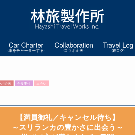
Car Charter
Collaboration
Travel Log
-車をチャーターする-
-コラボ企画-
-旅ログ-
ラボ企画
全食事付
出会い
【満員御礼／キャンセル待ち】
～スリランカの豊かさに出会う～