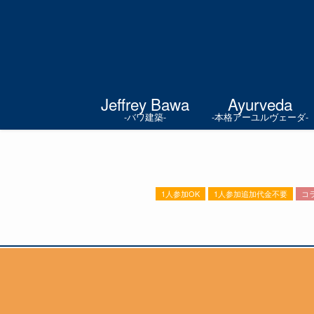
Jeffrey Bawa
Ayurveda
-バワ建築-
-本格アーユルヴェーダ-
1人参加OK
1人参加追加代金不要
コ