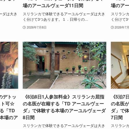
場のアーユルヴェーダ11日間
場のアー
ーダは大き
スリランカで体験できるアーユルヴェーダは大き
スリラン
.
く分けて3つあります。１．日帰りの...
く分けて3
2026年7月8日
2026年7
のデトッ
《6泊8日1人参加料金》スリランカ屈指
《5泊7
スト可☆
の名医が在籍する「TD アーユルヴェー
の名医が
る「TD
ダ」で体験する本場のアーユルヴェーダ
ダ」で
本場のア
8日間
7日間
スリランカで体験できるアーユルヴェーダは大き
スリラン