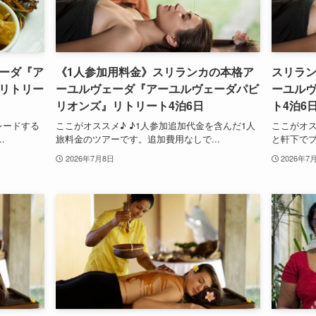
ーダ『ア
《1人参加用料金》スリランカの本格ア
スリラ
リトリー
ーユルヴェーダ『アーユルヴェーダパビ
ーユル
リオンズ』リトリート4泊6日
ト4泊
レードする
ここがオススメ♪ ♪1人参加追加代金を含んだ1人
ここがオス
.
旅料金のツアーです。追加費用なしで...
と軒下でプ
2026年7月8日
2026年7