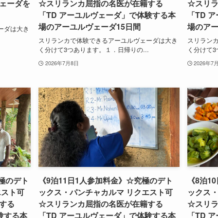
ェーダを
☆スリランカ屈指の名医が在籍する
☆スリ
「TD アーユルヴェーダ」で体験する本
「TD 
場のアーユルヴェーダ15日間
場のアー
ーダは大き
.
スリランカで体験できるアーユルヴェーダは大き
スリラン
く分けて3つあります。１．日帰りの...
く分けて3
2026年7月8日
2026年7
究極のデト
《9泊11日1人参加料金》☆究極のデト
《8泊1
エスト可
ックス・パンチャカルマ リクエスト可
ックス・
する
☆スリランカ屈指の名医が在籍する
☆スリ
験する本
「TD アーユルヴェーダ」で体験する本
「TD 