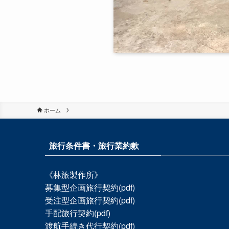
ホーム
旅行条件書・旅行業約款
《林旅製作所》
募集型企画旅行契約(pdf)
受注型企画旅行契約(pdf)
手配旅行契約(pdf)
渡航手続き代行契約(pdf)