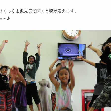
りくっくま孤児院で聞くと魂が震えます。
～～♪