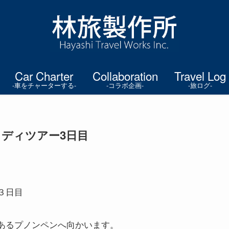
Car Charter
Collaboration
Travel Log
-車をチャーターする-
-コラボ企画-
-旅ログ-
タディツアー3日目
３日目
あるプノンペンへ向かいます。