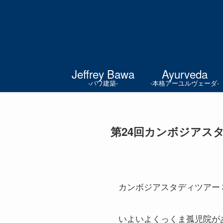
Jeffrey Bawa
Ayurveda
-バワ建築-
-本格アーユルヴェーダ-
第24回カンボジアス
カンボジアスタディツアー
いよいよくっくま孤児院が