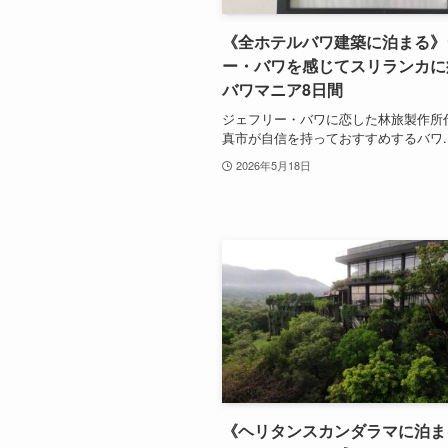
《全ホテルバワ建築に泊まる》
ー・バワを感じてスリランカに
バワマニア8日間
ジェフリー・バワに恋した林旅製作所
真市が自信を持っておすすめするバワ..
2026年5月18日
《ヘリタンスカンダラマに泊ま