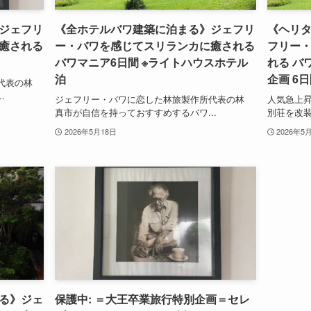
ジェフリ
《全ホテルバワ建築に泊まる》ジェフリ
《ヘリタ
癒される
ー・バワを感じてスリランカに癒される
フリー
バワマニア6日間 ※ライトハウスホテル
れる バ
泊
企画 6
代表の林
.
ジェフリー・バワに恋した林旅製作所代表の林
人気急上
真市が自信を持っておすすめするバワ...
別荘を改装
2026年5月18日
2026年5
る》ジェ
保護中: ＝大王卒業旅行特別企画＝セレ