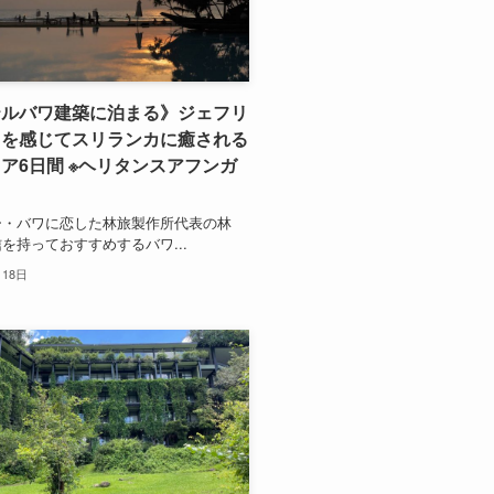
テルバワ建築に泊まる》ジェフリ
ワを感じてスリランカに癒される
ア6日間 ※ヘリタンスアフンガ
ー・バワに恋した林旅製作所代表の林
を持っておすすめするバワ...
月18日