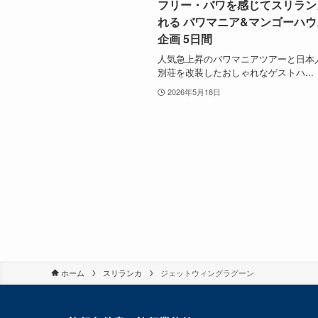
フリー・バワを感じてスリラン
れる バワマニア&マンゴーハ
企画 5日間
人気急上昇のバワマニアツアーと日本
別荘を改装したおしゃれなゲストハ...
2026年5月18日
ホーム
スリランカ
ジェットウィングラグーン