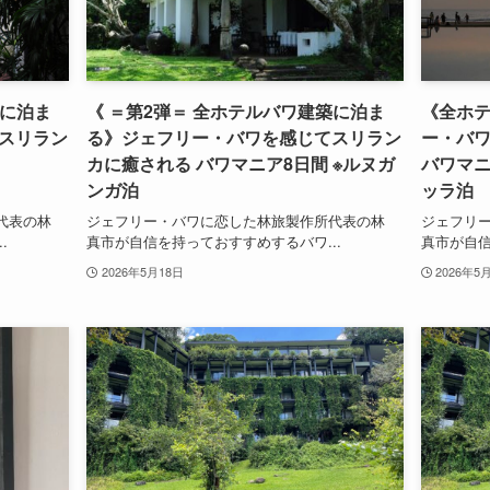
築に泊ま
《 ＝第2弾＝ 全ホテルバワ建築に泊ま
《全ホ
スリラン
る》ジェフリー・バワを感じてスリラン
ー・バ
カに癒される バワマニア8日間 ※ルヌガ
バワマニ
ンガ泊
ッラ泊
代表の林
ジェフリー・バワに恋した林旅製作所代表の林
ジェフリ
.
真市が自信を持っておすすめするバワ...
真市が自信
2026年5月18日
2026年5