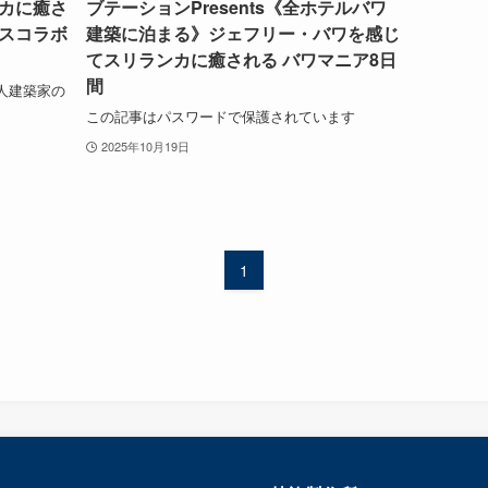
カに癒さ
ブテーションPresents《全ホテルバワ
ウスコラボ
建築に泊まる》ジェフリー・バワを感じ
てスリランカに癒される バワマニア8日
間
人建築家の
この記事はパスワードで保護されています
2025年10月19日
1