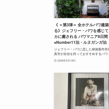
《 ＝第3弾＝ 全ホテルバワ建
る》ジェフリー・バワを感じて
カに癒される バワマニア8日間
※Number11泊・ルヌガンガ泊
ジェフリー・バワに恋した林旅製作所
真市が自信を持っておすすめするバワ..
2026年5月18日