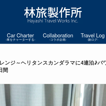
Car Charter
Collaboration
Travel Log
-車をチャーターする-
-コラボ企画-
-旅ログ-
レンジ～ヘリタンスカンダラマに4連泊♪バ
日間